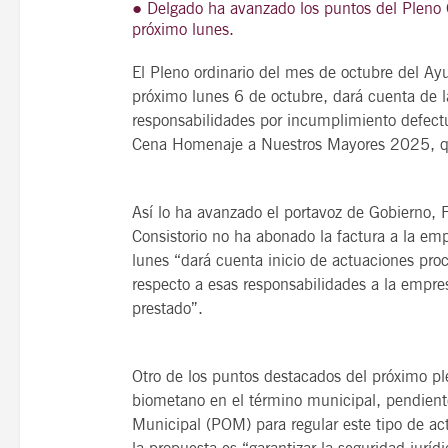
● Delgado ha avanzado los puntos del Pleno O
próximo lunes.
El Pleno ordinario del mes de octubre del Ay
próximo lunes 6 de octubre, dará cuenta de l
21
agosto, 2026
responsabilidades por incumplimiento defectuo
VIERNES
Cena Homenaje a Nuestros Mayores 2025, qu
14 Edición LAS NOTAS 
Así lo ha avanzado el portavoz de Gobierno, 
Consistorio no ha abonado la factura a la emp
“Syrah Jazz”
lunes “dará cuenta inicio de actuaciones pro
21:00
respecto a esas responsabilidades a la empres
prestado”.
VER
Otro de los puntos destacados del próximo pl
biometano en el término municipal, pendient
Municipal (POM) para regular este tipo de ac