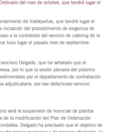
rdinario del mes de octubre, que tendrá lugar el
untamiento de Valdepeñas, que tendrá lugar el
a incoación del procedimiento de exigencia de
21
agosto, 2026
so a la contratista del servicio de catering de la
VIERNES
e tuvo lugar el pasado mes de septiembre.
DEL VINO.
14 Edición LAS NOTAS DEL VINO.
Francisco Delgado, que ha señalado que el
resa, por lo que la sesión plenaria del próximo
“Syrah Jazz”
cedimentales por el departamento de contratación
21:00
a adjudicataria, por ese defectuoso servicio
VER
eno será la suspensión de licencias de plantas
e de la modificación del Plan de Ordenación
tividades. Delgado ha precisado que el objetivo de