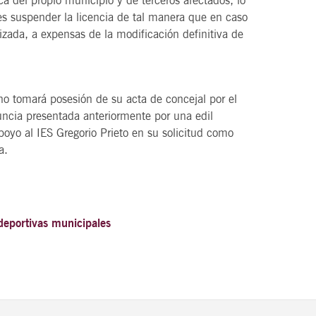
ica del propio municipio y de terceros afectados, lo
s suspender la licencia de tal manera que en caso
izada, a expensas de la modificación definitiva de
no tomará posesión de su acta de concejal por el
uncia presentada anteriormente por una edil
poyo al IES Gregorio Prieto en su solicitud como
a.
deportivas municipales