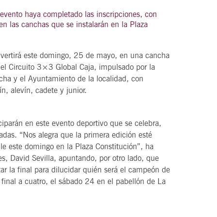
 evento haya completado las inscripciones, con
n las canchas que se instalarán en la Plaza
21
agosto, 2026
vertirá este domingo, 25 de mayo, en una cancha
VIERNES
 el Circuito 3×3 Global Caja, impulsado por la
cha y el Ayuntamiento de la localidad, con
, alevín, cadete y junior.
DEL VINO.
14 Edición LAS NOTAS DEL VINO.
“Syrah Jazz”
iparán en este evento deportivo que se celebra,
radas. “Nos alegra que la primera edición esté
21:00
le este domingo en la Plaza Constitución”, ha
s, David Sevilla, apuntando, por otro lado, que
r la final para dilucidar quién será el campeón de
VER
 final a cuatro, el sábado 24 en el pabellón de La