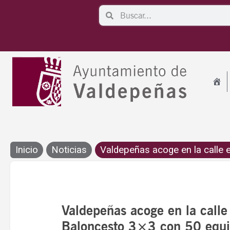
Ir
Search
Search
al
contenido
Inicio
Noticias
Valdepeñas acoge en la calle es
Valdepeñas acoge en la calle
Baloncesto 3×3 con 50 equ