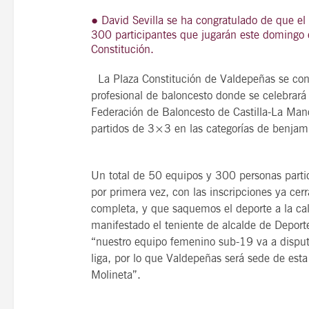
● David Sevilla se ha congratulado de que el
300 participantes que jugarán este domingo e
Constitución.
21
agosto, 2026
La Plaza Constitución de Valdepeñas se con
VIERNES
profesional de baloncesto donde se celebrará
Federación de Baloncesto de Castilla-La Man
partidos de 3×3 en las categorías de benjamín
14 Edición LAS NOTAS 
“Syrah Jazz”
Un total de 50 equipos y 300 personas partic
por primera vez, con las inscripciones ya cer
21:00
completa, y que saquemos el deporte a la cal
manifestado el teniente de alcalde de Deporte
“nuestro equipo femenino sub-19 va a disputa
VER
liga, por lo que Valdepeñas será sede de esta
Molineta”.