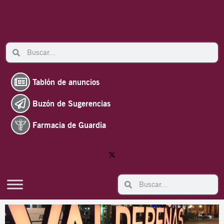
Ir
al
contenido
Search
Search
Tablón de anuncios
Buzón de Sugerencias
Farmacia de Guardia
Search
Search