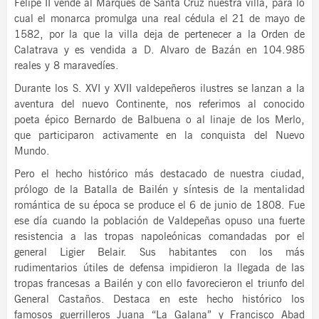
Felipe II vende al Marqués de Santa Cruz nuestra villa, para lo
cual el monarca promulga una real cédula el 21 de mayo de
1582, por la que la villa deja de pertenecer a la Orden de
Calatrava y es vendida a D. Alvaro de Bazán en 104.985
reales y 8 maravedíes.
Durante los S. XVI y XVII valdepeñeros ilustres se lanzan a la
aventura del nuevo Continente, nos referimos al conocido
poeta épico Bernardo de Balbuena o al linaje de los Merlo,
que participaron activamente en la conquista del Nuevo
Mundo.
Pero el hecho histórico más destacado de nuestra ciudad,
prólogo de la Batalla de Bailén y síntesis de la mentalidad
romántica de su época se produce el 6 de junio de 1808. Fue
ese día cuando la población de Valdepeñas opuso una fuerte
resistencia a las tropas napoleónicas comandadas por el
general Ligier Belair. Sus habitantes con los más
rudimentarios útiles de defensa impidieron la llegada de las
tropas francesas a Bailén y con ello favorecieron el triunfo del
General Castaños. Destaca en este hecho histórico los
famosos guerrilleros Juana “La Galana” y Francisco Abad