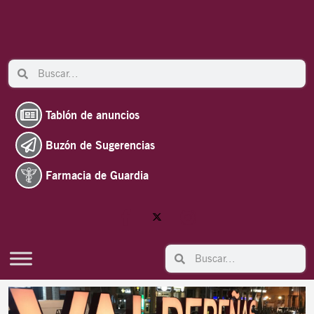
Ir
al
contenido
Search
Search
Tablón de anuncios
Buzón de Sugerencias
Farmacia de Guardia
Search
Search