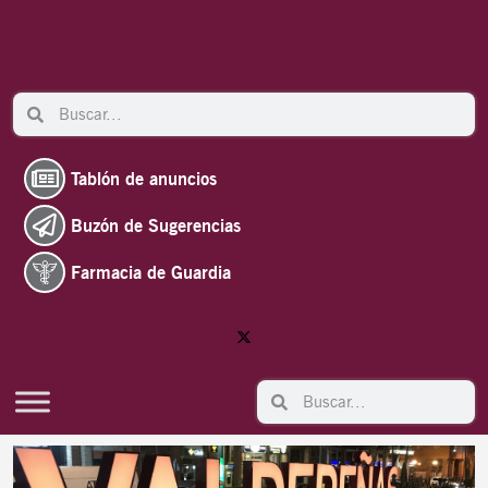
Ir
al
contenido
Search
Search
Tablón de anuncios
Buzón de Sugerencias
Farmacia de Guardia
Search
Search