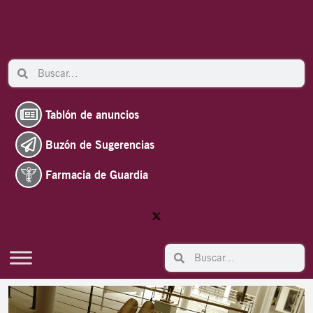
Ir
al
contenido
Search
Search
Tablón de anuncios
Buzón de Sugerencias
Farmacia de Guardia
Search
Search