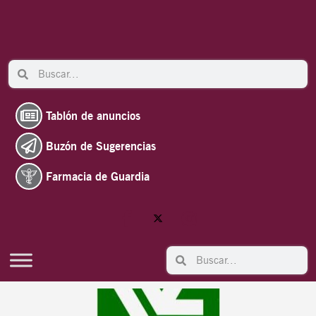
Ir
al
contenido
Search
Search
Tablón de anuncios
Buzón de Sugerencias
Farmacia de Guardia
Search
Search