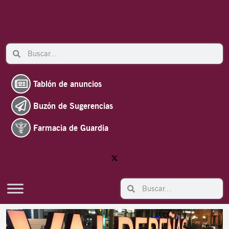
Ir
al
contenido
Search
Search
Tablón de anuncios
Buzón de Sugerencias
Farmacia de Guardia
Search
Search