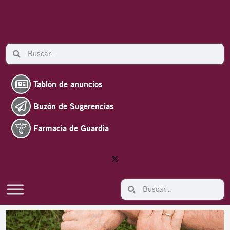
Ir
al
contenido
Search
Search
Tablón de anuncios
Buzón de Sugerencias
Farmacia de Guardia
Search
Search