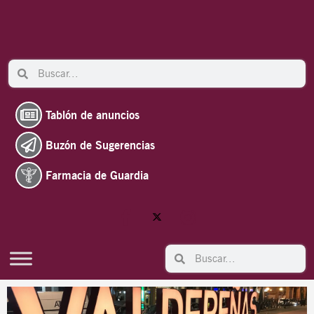
Ir
al
contenido
Search
Search
Tablón de anuncios
Buzón de Sugerencias
Farmacia de Guardia
Search
Search