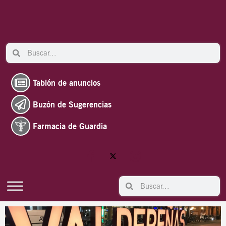
Ir
al
contenido
Search
Search
Tablón de anuncios
Buzón de Sugerencias
Farmacia de Guardia
Search
Search