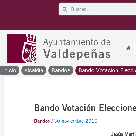
Ir
Search
Search
al
contenido
Inicio
Alcaldía
Bandos
Bando Votación Eleccio
Bando Votación Eleccione
Bandos
/
30 noviembre 2010
Jesús Martí