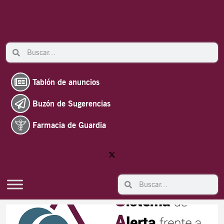
Ir
al
contenido
Search
Search
Tablón de anuncios
Buzón de Sugerencias
Farmacia de Guardia
Search
Search