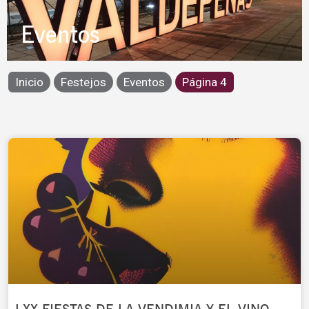
Eventos
Inicio
Festejos
Eventos
Página 4
Page
Page
Page
Page
Page