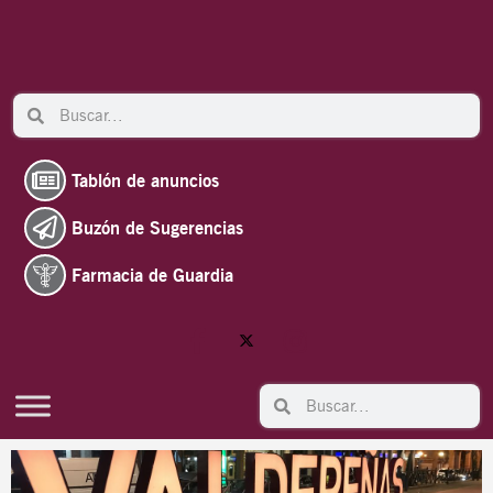
Ir
al
contenido
Search
Search
Tablón de anuncios
Buzón de Sugerencias
Farmacia de Guardia
Search
Search