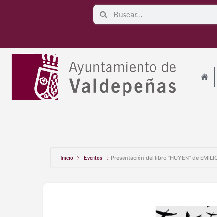
Ir
Search
Search
al
contenido
Inicio
Eventos
Presentación del libro “HUYEN” de EMILI