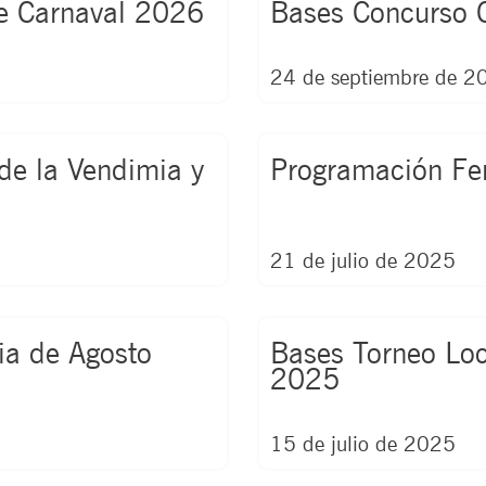
de Carnaval 2026
Bases Concurso 
a
a
a
a
a
g
g
g
g
g
e
e
e
e
e
24 de septiembre de 2
de la Vendimia y
Programación Fe
21 de julio de 2025
ia de Agosto
Bases Torneo Loc
2025
15 de julio de 2025