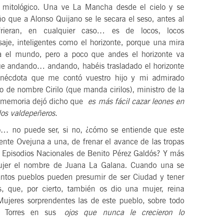
o mitológico. Una ve La Mancha desde el cielo y se
ño que a Alonso Quijano se le secara el seso, antes al
frieran, en cualquier caso… es de locos, locos
aje, inteligentes como el horizonte, porque una mira
ba el mundo, pero a poco que andes el horizonte va
 que andando… andando, habéis trasladado el horizonte
 anécdota que me contó vuestro hijo y mi admirado
o de nombre Cirilo (que manda cirilos), ministro de la
su memoria dejó dicho que
es más fácil cazar leones en
dos valdepeñeros
.
o puede ser, si no, ¿cómo se entiende que este
nte Ovejuna a una, de frenar el avance de las tropas
 Episodios Nacionales de Benito Pérez Galdós? Y más
mujer el nombre de Juana La Galana. Cuando una se
ántos pueblos pueden presumir de ser Ciudad y tener
, que, por cierto, también os dio una mujer, reina
 Mujeres sorprendentes las de este pueblo, sobre todo
io Torres en sus
ojos que nunca le crecieron lo