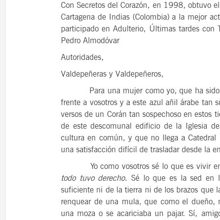
Con Secretos del Corazón, en 1998, obtuvo el 
Cartagena de Indias (Colombia) a la mejor act
participado en Adulterio, Últimas tardes con
Pedro Almodóvar
21
agost
Autoridades,
VIERNES
Valdepeñeras y Valdepeñeros,
Para una mujer como yo, que ha sido más
14 Edición LAS
frente a vosotros y a este azul añil árabe tan
“Syrah Jazz”
versos de un Corán tan sospechoso en estos t
de este descomunal edificio de la Iglesia de
21:00
cultura en común, y que no llega a Catedral 
una satisfacción difícil de trasladar desde la 
VER
Yo como vosotros sé lo que es vivir en Ca
todo tuvo derecho
. Sé lo que es la sed en l
suficiente ni de la tierra ni de los brazos que
renquear de una mula, que como el dueño, m
una moza o se acariciaba un pajar. Sí, amig