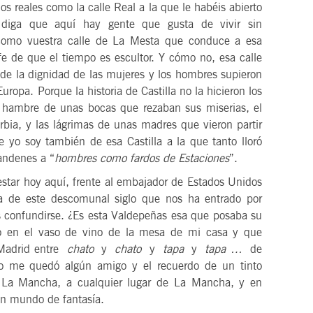
s reales como la calle Real a la que le habéis abierto
 diga que aquí hay gente que gusta de vivir sin
como vuestra calle de La Mesta que conduce a esa
fe de que el tiempo es escultor. Y cómo no, esa calle
e la dignidad de las mujeres y los hombres supieron
ropa. Porque la historia de Castilla no la hicieron los
 el hambre de unas bocas que rezaban sus miserias, el
bia, y las lágrimas de unas madres que vieron partir
ue yo soy también de esa Castilla a la que tanto lloró
andenes a “
hombres como fardos de Estaciones
”.
r hoy aquí, frente al embajador de Estados Unidos
ra de este descomunal siglo que nos ha entrado por
es confundirse. ¿Es esta Valdepeñas esa que posaba su
o en el vaso de vino de la mesa de mi casa y que
 Madrid entre
chato
y
chato
y
tapa
y
tapa …
de
lo me quedó algún amigo y el recuerdo de un tinto
a La Mancha, a cualquier lugar de La Mancha, y en
 un mundo de fantasía.