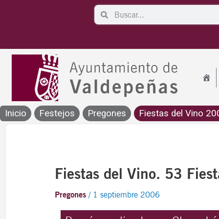
Ir
Search
Search
al
contenido
Inicio
Festejos
Pregones
Fiestas del Vino 20
Fiestas del Vino. 53 Fies
Pregones
/
1 septiembre 2006