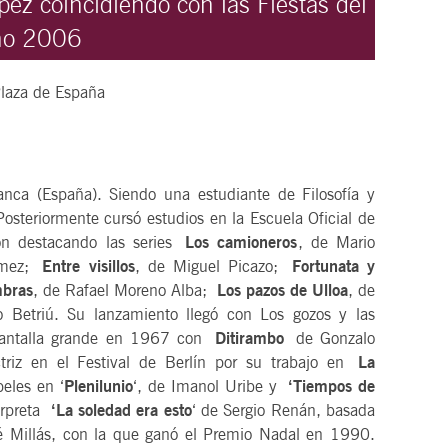
ez coincidiendo con las Fiestas del
no 2006
laza de España
ca (España). Siendo una estudiante de Filosofía y
 Posteriormente cursó estudios en la Escuela Oficial de
sión destacando las series
Los camioneros
, de Mario
ómez;
Entre visillos
, de Miguel Picazo;
Fortunata y
mbras
, de Rafael Moreno Alba;
Los pazos de Ulloa
, de
 Betriú. Su lanzamiento llegó con Los gozos y las
 pantalla grande en 1967 con
Ditirambo
de Gonzalo
triz en el Festival de Berlín por su trabajo en
La
peles en ‘
Plenilunio
‘, de Imanol Uribe y
‘Tiempos de
terpreta
‘La soledad era esto
‘ de Sergio Renán, basada
 Millás, con la que ganó el Premio Nadal en 1990.