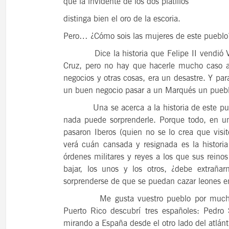
que la invidente de los dos platillos
distinga bien el oro de la escoria.
Pero… ¿Cómo sois las mujeres de este pueblo
Dice la historia que Felipe II vendió Va
Cruz, pero no hay que hacerle mucho caso a 
negocios y otras cosas, era un desastre. Y pa
un buen negocio pasar a un Marqués un pueblo 
Una se acerca a la historia de este puebl
nada puede sorprenderle. Porque todo, en u
pasaron Iberos (quien no se lo crea que visi
verá cuán cansada y resignada es la histor
órdenes militares y reyes a los que sus rein
bajar, los unos y los otros, ¿debe extrañ
sorprenderse de que se puedan cazar leones en
Me gusta vuestro pueblo por muchas c
Puerto Rico descubrí tres españoles: Pedro
mirando a España desde el otro lado del atlánt