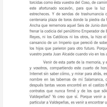
torcidas como ésta vuestra del Coso, de camino
este afortunado socavón, para que la luz
estrecheces. Y de sendas de trashumancia 
centenaria plaza de toros donde la piedra da 
Ancha que rememora aquel Seis de Junio dond
frenar la codicia del penúltimo Emperador de Eu
Reyes, ni los Católicos ni los otros, la hizo
cansancio de un Imperio que pereció de sober
los hijos que parieron para otro futuro. Porq
vuestro poeta Juan Alcaide cuando vio en los 
Venir de esta parte de la memoria, y esta
y vosotros, compartiendo este cuarto de ho
Internet sin saber cómo, y mirar para atrás, 
nombre en las tabernas de mi Salamanca, 
después tantas veces encontré en el castizo
contratos que nunca firmé y de los que só
Valdepeñas? Yo creo que sí. Porque venir 
particular a Valdepeñas, es venir a encontrar