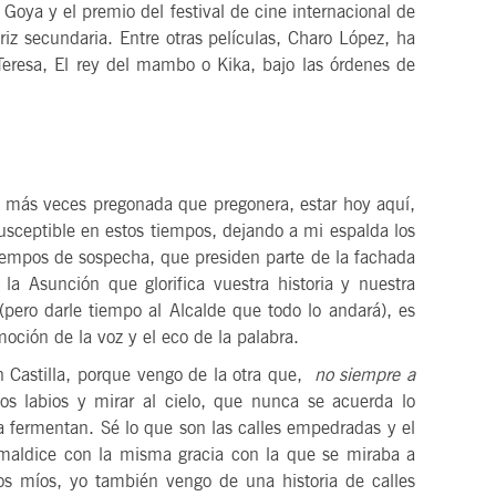
Goya y el premio del festival de cine internacional de
riz secundaria. Entre otras películas, Charo López, ha
 Teresa, El rey del mambo o Kika, bajo las órdenes de
21
o, 2026
agosto, 2026
VIERNES
 veces pregonada que pregonera, estar hoy aquí,
 NOTAS DEL VINO.
14 Edición LAS NOTAS DEL 
 susceptible en estos tiempos, dejando a mi espalda los
“Syrah Jazz”
iempos de sospecha, que presiden parte de la fachada
 la Asunción que glorifica vuestra historia y nuestra
21:00
(pero darle tiempo al Alcalde que todo lo andará), es
emoción de la voz y el eco de la palabra.
VER
stilla, porque vengo de la otra que,
no siempre a
os labios y mirar al cielo, que nunca se acuerda lo
 la fermentan. Sé lo que son las calles empedradas y el
aldice con la misma gracia con la que se miraba a
os míos, yo también vengo de una historia de calles