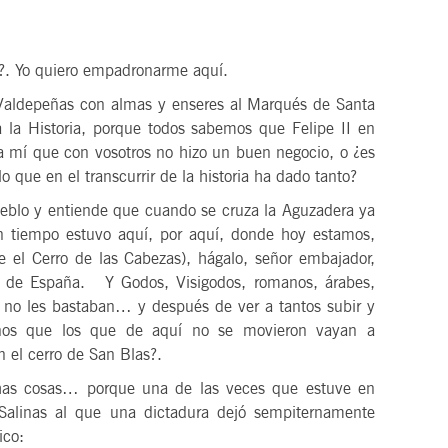
?. Yo quiero empadronarme aquí.
ldepeñas con almas y enseres al Marqués de Santa
la Historia, porque todos sabemos que Felipe II en
ra mí que con vosotros no hizo un buen negocio, o ¿es
que en el transcurrir de la historia ha dado tanto?
o y entiende que cuando se cruza la Aguzadera ya
n tiempo estuvo aquí, por aquí, donde hoy estamos,
te el Cerro de las Cabezas), hágalo, señor embajador,
ia de España. Y Godos, Visigodos, romanos, árabes,
os no les bastaban… y después de ver a tantos subir y
arnos que los que de aquí no se movieron vayan a
 el cerro de San Blas?.
osas… porque una de las veces que estuve en
 Salinas al que una dictadura dejó sempiternamente
ico: