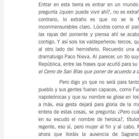
Entrar en esta tierra es entrar en un mund
pregunta ¿quien puede vivir ahí?, no es extra
contrario, lo extraño es que no se le 
inconmensurables claro. Lúcidos como el pais
las rayas del poniente y piensa ahí se aca
contigo. Y así sois los valdepeñeros: tercos,
al otro lado del hemisferio. Recuerdo una
dramaturgo Paco Nieva. Al parecer, un tío suy
República, entre las frases que acuñó para 
el Cerro de San Blas que poner de acuerdo a 
Pero digo yo que no será para tanto… n
pueblo y sus gentes fueran capaces, como Fue
napoleónicas y que su nombre se glose en los
a más, esa gesta dejará para gloria de la 
entera de estas cosas, se pregunta: ¿Pero cu
en su escudo el nombre de heroica?, títulos
regente, eso sí, pero mujer al fin y al cabo.
ahora que lloráis la ausencia de Sagrar