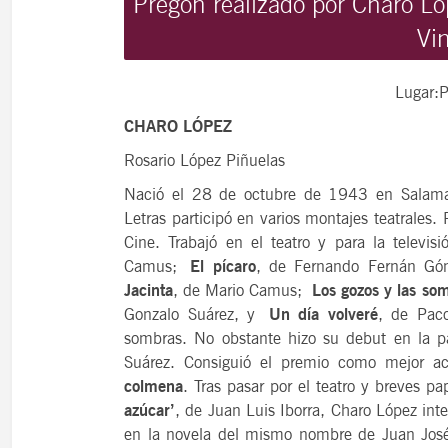
Pregón realizado por Charo Lóp
Vi
Lugar:
P
CHARO LÓPEZ
Rosario López Piñuelas
Nació el 28 de octubre de 1943 en Salaman
Letras participó en varios montajes teatrales.
Cine. Trabajó en el teatro y para la televi
Camus;
El pícaro
, de Fernando Fernán G
Jacinta
, de Mario Camus;
Los gozos y las so
Gonzalo Suárez, y
Un día volveré
, de Paco
sombras. No obstante hizo su debut en la
Suárez. Consiguió el premio como mejor ac
colmena
. Tras pasar por el teatro y breves pa
azúcar’
, de Juan Luis Iborra, Charo López in
en la novela del mismo nombre de Juan José