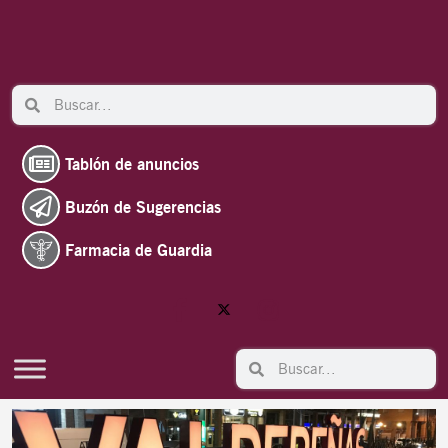
Ir
al
contenido
Search
Search
Tablón de anuncios
Buzón de Sugerencias
Farmacia de Guardia
Search
Search