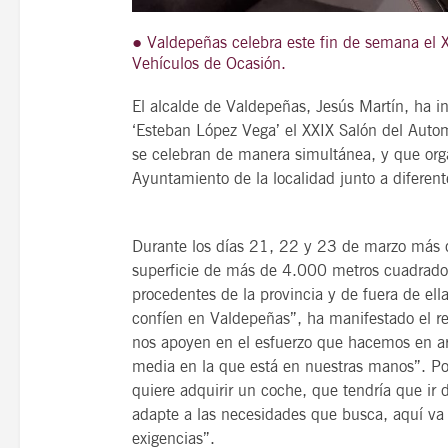
● Valdepeñas celebra este fin de semana el X
Vehículos de Ocasión.
21
El alcalde de Valdepeñas, Jesús Martín, ha in
agosto, 2026
‘Esteban López Vega’ el XXIX Salón del Autom
VIERNES
se celebran de manera simultánea, y que orga
Ayuntamiento de la localidad junto a diferent
14 Edición LAS NOTAS 
“Syrah Jazz”
Durante los días 21, 22 y 23 de marzo más 
superficie de más de 4.000 metros cuadrado
21:00
procedentes de la provincia y de fuera de ell
confíen en Valdepeñas”, ha manifestado el r
nos apoyen en el esfuerzo que hacemos en aras
VER
media en la que está en nuestras manos”. Por
quiere adquirir un coche, que tendría que i
adapte a las necesidades que busca, aquí va 
exigencias”.