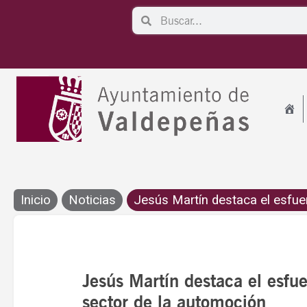
Ir
Search
Search
al
contenido
Inicio
Noticias
Jesús Martín destaca el esfuer
Jesús Martín destaca el esfue
sector de la automoción