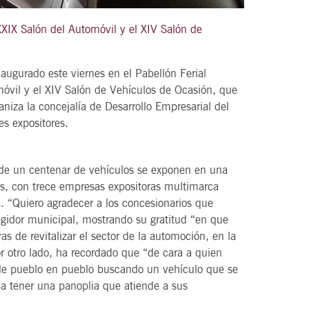
XIX Salón del Automóvil y el XIV Salón de
21
augurado este viernes en el Pabellón Ferial
agosto, 2026
óvil y el XIV Salón de Vehículos de Ocasión, que
VIERNES
niza la concejalía de Desarrollo Empresarial del
es expositores.
DEL VINO.
14 Edición LAS NOTAS DEL VINO.
“Syrah Jazz”
de un centenar de vehículos se exponen en una
s, con trece empresas expositoras multimarca
21:00
a. “Quiero agradecer a los concesionarios que
egidor municipal, mostrando su gratitud “en que
 de revitalizar el sector de la automoción, en la
VER
 otro lado, ha recordado que “de cara a quien
r de pueblo en pueblo buscando un vehículo que se
a tener una panoplia que atiende a sus