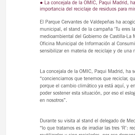
● La concejala de la OMIC, Paqui Madrid, ha 
importancia del reciclaje de residuos para m
El Parque Cervantes de Valdepeñas ha acogido
municipal, el stand de la campaña ‘Tu eres la
21
agosto, 2026
medioambiental del Gobierno de Castilla-La M
VIERNES
Oficina Municipal de Información al Consumi
sensibilizar en materia de reciclaje y de una 
14 Edición LAS NOTAS 
La concejala de la OMIC, Paqui Madrid, ha s
“Syrah Jazz”
“concienciarnos que tenemos que reciclar, q
21:00
porque el cambio climático ya está aquí, y en
poder sostener esta situación, por eso el esl
en nosotros”.
VER
Durante su visita al stand el delegado de Me
“lo que tratamos es de irradiar las tres ‘R’: 