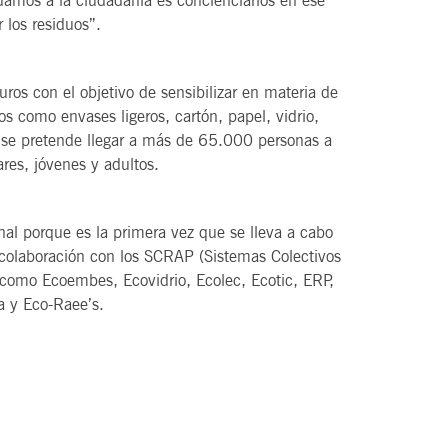
andamos a la ciudadanía es concienciarlos en ese
 los residuos”.
ros con el objetivo de sensibilizar en materia de
os como envases ligeros, cartón, papel, vidrio,
ue se pretende llegar a más de 65.000 personas a
ares, jóvenes y adultos.
nal porque es la primera vez que se lleva a cabo
colaboración con los SCRAP (Sistemas Colectivos
como Ecoembes, Ecovidrio, Ecolec, Ecotic, ERP,
 y Eco-Raee’s.