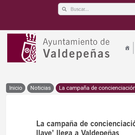
Ir
Search
Search
al
contenido
Inicio
Noticias
La campaña de concienciación
La campaña de concienciació
llave’ llega a Valdepeñas