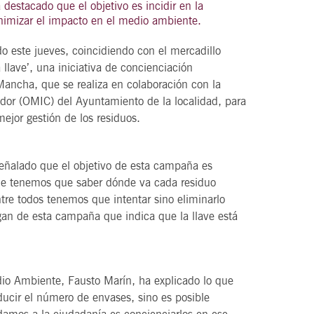
destacado que el objetivo es incidir en la
inimizar el impacto en el medio ambiente.
 este jueves, coincidiendo con el mercadillo
 llave’, una iniciativa de concienciación
21
agosto, 2026
ancha, que se realiza en colaboración con la
VIERNES
dor (OMIC) del Ayuntamiento de la localidad, para
mejor gestión de los residuos.
DEL VINO.
14 Edición LAS NOTAS DEL VINO.
eñalado que el objetivo de esta campaña es
“Syrah Jazz”
ue tenemos que saber dónde va cada residuo
21:00
tre todos tenemos que intentar sino eliminarlo
ogan de esta campaña que indica que la llave está
VER
dio Ambiente, Fausto Marín, ha explicado lo que
reducir el número de envases, sino es posible