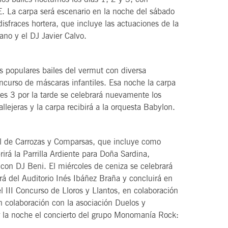
. La carpa será escenario en la noche del sábado
disfraces hortera, que incluye las actuaciones de la
no y el DJ Javier Calvo.
s populares bailes del vermut con diversa
ncurso de máscaras infantiles. Esa noche la carpa
nes 3 por la tarde se celebrará nuevamente los
llejeras y la carpa recibirá a la orquesta Babylon.
al de Carrozas y Comparsas, que incluye como
irá la Parrilla Ardiente para Doña Sardina,
con DJ Beni. El miércoles de ceniza se celebrará
tirá del Auditorio Inés Ibáñez Braña y concluirá en
l III Concurso de Lloros y Llantos, en colaboración
n colaboración con la asociación Duelos y
r la noche el concierto del grupo Monomanía Rock: