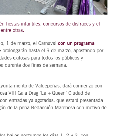
 fiestas infantiles, concursos de disfraces y el
entre otras.
21
agosto, 2026
VIERNES
do, 1 de marzo, el Carnaval
con un programa
e prolongarán hasta el 9 de marzo, apostando por
dades exitosas para todos los públicos y
DEL VINO.
14 Edición LAS NOTAS DEL VINO.
pa durante dos fines de semana.
“Syrah Jazz”
l Ayuntamiento de Valdepeñas, dará comienzo con
21:00
xitosa VIII Gala Drag ‘La +Queen’ Ciudad de
 con entradas ya agotadas, que estará presentada
egón de la peña Redacción Marchosa con motivo de
VER
os bailes nocturnos los días 1, 2 y 3, con