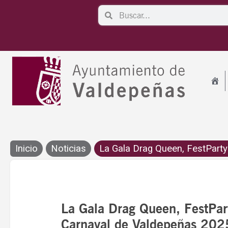
Ir
Search
Search
al
contenido
Inicio
Noticias
La Gala Drag Queen, FestParty 
La Gala Drag Queen, FestPart
Carnaval de Valdepeñas 202