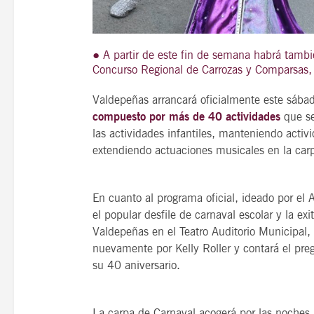
● A partir de este fin de semana habrá también
Concurso Regional de Carrozas y Comparsas, 
21
agosto, 2026
VIERNES
Valdepeñas arrancará oficialmente este sába
compuesto por más de 40 actividades
que s
las actividades infantiles, manteniendo activi
14 Edición LAS NOTAS 
extendiendo actuaciones musicales en la car
“Syrah Jazz”
En cuanto al programa oficial, ideado por e
21:00
el popular desfile de carnaval escolar y la e
Valdepeñas en el Teatro Auditorio Municipal,
nuevamente por Kelly Roller y contará el pr
VER
su 40 aniversario.
La carpa de Carnaval acogerá por las noches l