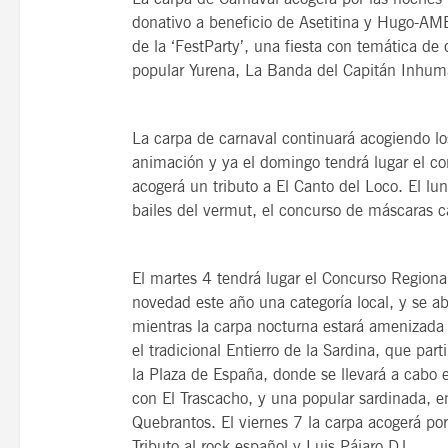
donativo a beneficio de Asetitina y Hugo-AME
de la ‘FestParty’, una fiesta con temática de 
popular Yurena, La Banda del Capitán Inhuma
La carpa de carnaval continuará acogiendo lo
animación y ya el domingo tendrá lugar el co
acogerá un tributo a El Canto del Loco. El lu
bailes del vermut, el concurso de máscaras ca
El martes 4 tendrá lugar el Concurso Region
novedad este año una categoría local, y se abr
mientras la carpa nocturna estará amenizada 
el tradicional Entierro de la Sardina, que par
la Plaza de España, donde se llevará a cabo e
con El Trascacho, y una popular sardinada, e
Quebrantos. El viernes 7 la carpa acogerá po
Tributo al rock español y Luis Pájaro DJ.