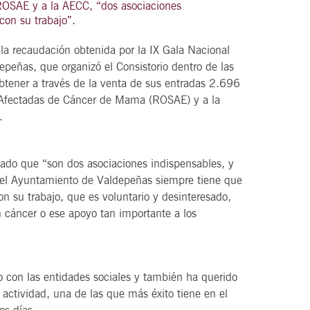
 ROSAE y a la AECC, “dos asociaciones
con su trabajo”.
la recaudación obtenida por la IX Gala Nacional
eñas, que organizó el Consistorio dentro de las
21
agosto, 2026
btener a través de la venta de sus entradas 2.696
VIERNES
s Afectadas de Cáncer de Mama (ROSAE) y a la
.
DEL VINO.
14 Edición LAS NOTAS DEL VINO.
rmado que “son dos asociaciones indispensables, y
“Syrah Jazz”
del Ayuntamiento de Valdepeñas siempre tiene que
21:00
on su trabajo, que es voluntario y desinteresado,
n cáncer o ese apoyo tan importante a los
VER
io con las entidades sociales y también ha querido
 actividad, una de las que más éxito tiene en el