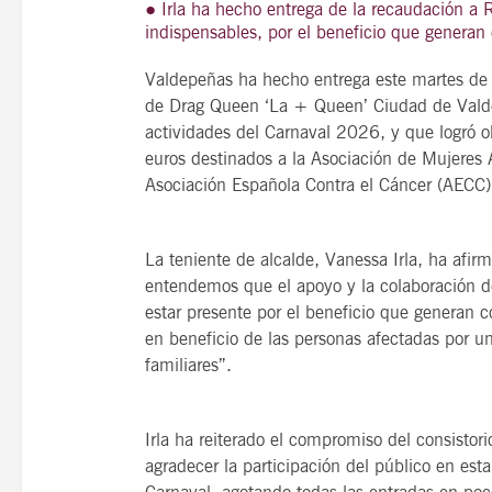
● Irla ha hecho entrega de la recaudación a
indispensables, por el beneficio que generan 
Valdepeñas ha hecho entrega este martes de 
de Drag Queen ‘La + Queen’ Ciudad de Valdep
21
agosto, 2026
actividades del Carnaval 2026, y que logró o
VIERNES
euros destinados a la Asociación de Mujere
Asociación Española Contra el Cáncer (AECC)
14 Edición LAS NOTAS 
La teniente de alcalde, Vanessa Irla, ha afi
“Syrah Jazz”
entendemos que el apoyo y la colaboración 
21:00
estar presente por el beneficio que generan c
en beneficio de las personas afectadas por u
familiares”.
VER
Irla ha reiterado el compromiso del consistor
agradecer la participación del público en esta