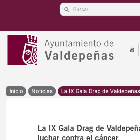
Ir
Search
Search
al
contenido
Inicio
Noticias
La IX Gala Drag de Valdepeñas r
La IX Gala Drag de Valdepeñ
luchar contra el cáncer