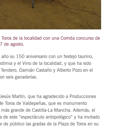
21
agosto, 2026
e Toros de la localidad con una Corrida concurso de
VIERNES
27 de agosto.
 año su 150 aniversario con un festejo taurino,
DEL VINO.
14 Edición LAS NOTAS DEL VINO.
ndimia y el Vino de la localidad, y que ha sido
“Syrah Jazz”
 Tendero, Damián Castaño y Alberto Pozo en el
on seis ganaderías.
21:00
, Jesús Martín, que ha agradecido a Producciones
VER
a de Toros de Valdepeñas, que es monumento
llo más grande de Castilla-La Mancha. Además, el
a de este “espectáculo antopológico” y ha invitado
r de público las gradas de la Plaza de Toros en su