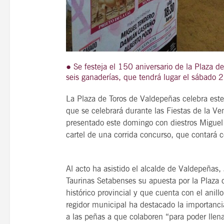
21
agosto, 2026
● Se festeja el 150 aniversario de la Plaza d
VIERNES
seis ganaderías, que tendrá lugar el sábado 
La Plaza de Toros de Valdepeñas celebra este
14 Edición LAS NOTAS 
que se celebrará durante las Fiestas de la Ve
“Syrah Jazz”
presentado este domingo con diestros Miguel
cartel de una corrida concurso, que contará c
21:00
Al acto ha asistido el alcalde de Valdepeñas
VER
Taurinas Setabenses su apuesta por la Plaz
histórico provincial y que cuenta con el ani
regidor municipal ha destacado la importanci
a las peñas a que colaboren “para poder llena