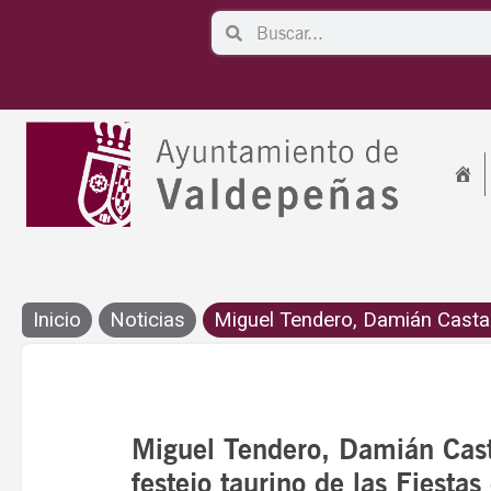
Ir
Search
Search
al
contenido
Inicio
Noticias
Miguel Tendero, Damián Castañ
Miguel Tendero, Damián Cast
festejo taurino de las Fiesta