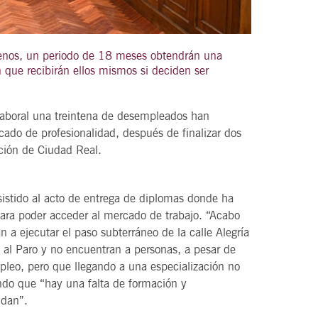
menos, un periodo de 18 meses obtendrán una
que recibirán ellos mismos si deciden ser
21
agosto, 2026
VIERNES
 laboral una treintena de desempleados han
icado de profesionalidad, después de finalizar dos
DEL VINO.
14 Edición LAS NOTAS DEL VINO.
ción de Ciudad Real.
“Syrah Jazz”
sistido al acto de entrega de diplomas donde ha
21:00
para poder acceder al mercado de trabajo. “Acabo
 a ejecutar el paso subterráneo de la calle Alegría
al Paro y no encuentran a personas, a pesar de
VER
o, pero que llegando a una especialización no
ndo que “hay una falta de formación y
ndan”.