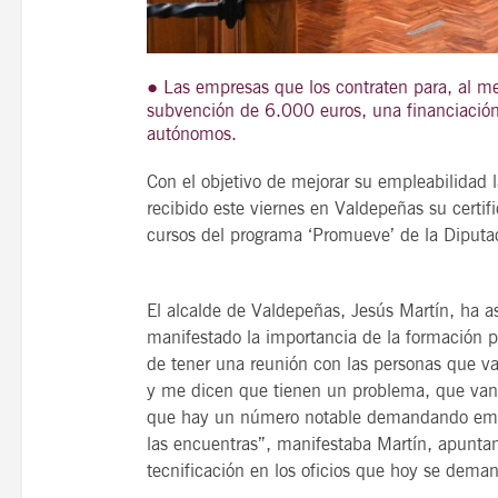
● Las empresas que los contraten para, al 
subvención de 6.000 euros, una financiación 
21
agosto, 2026
autónomos.
VIERNES
Con el objetivo de mejorar su empleabilidad
recibido este viernes en Valdepeñas su certif
14 Edición LAS NOTAS 
cursos del programa ‘Promueve’ de la Diputa
“Syrah Jazz”
El alcalde de Valdepeñas, Jesús Martín, ha a
21:00
manifestado la importancia de la formación 
de tener una reunión con las personas que van
y me dicen que tienen un problema, que van 
VER
que hay un número notable demandando emple
las encuentras”, manifestaba Martín, apunta
tecnificación en los oficios que hoy se dema