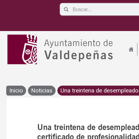
Ir
Search
Search
al
contenido
Inicio
Noticias
Una treintena de desempleados
Una treintena de desemplead
certificado de profesionalida