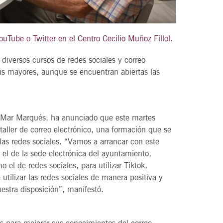
ouTube o Twitter en el Centro Cecilio Muñoz Fillol.
21
agosto, 2026
diversos cursos de redes sociales y correo
VIERNES
nas mayores, aunque se encuentran abiertas las
DEL VINO.
14 Edición LAS NOTAS DEL VINO.
el Mar Marqués, ha anunciado que este martes
“Syrah Jazz”
 taller de correo electrónico, una formación que se
21:00
las redes sociales. “Vamos a arrancar con este
 el de la sede electrónica del ayuntamiento,
 el de redes sociales, para utilizar Tiktok,
utilizar las redes sociales de manera positiva y
VER
estra disposición”, manifestó.
os para mejorar sus conocimientos del correo