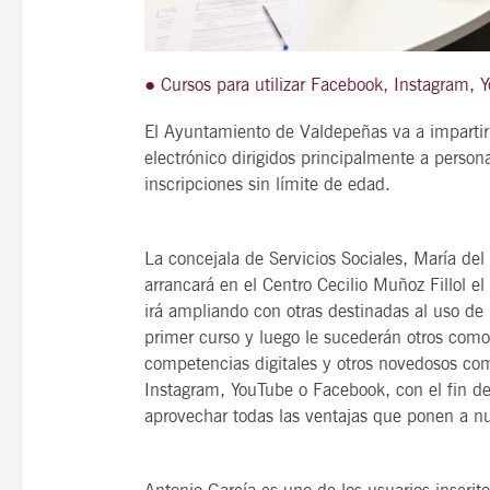
● Cursos para utilizar Facebook, Instagram, Y
21
agosto, 2026
El Ayuntamiento de Valdepeñas va a impartir 
VIERNES
electrónico dirigidos principalmente a perso
inscripciones sin límite de edad.
14 Edición LAS NOTAS 
La concejala de Servicios Sociales, María d
“Syrah Jazz”
arrancará en el Centro Cecilio Muñoz Fillol el
21:00
irá ampliando con otras destinadas al uso de 
primer curso y luego le sucederán otros como
competencias digitales y otros novedosos como
Instagram, YouTube o Facebook, con el fin de 
VER
aprovechar todas las ventajas que ponen a nu
Antonio García es uno de los usuarios inscrit