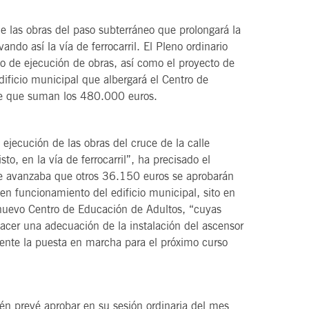
e las obras del paso subterráneo que prolongará la
vando así la vía de ferrocarril. El Pleno ordinario
to de ejecución de obras, así como el proyecto de
21
agosto, 2026
dificio municipal que albergará el Centro de
VIERNES
e que suman los 480.000 euros.
ejecución de las obras del cruce de la calle
DEL VINO.
14 Edición LAS NOTAS DEL VINO.
isto, en la vía de ferrocarril”, ha precisado el
“Syrah Jazz”
ue avanzaba que otros 36.150 euros se aprobarán
 en funcionamiento del edificio municipal, sito en
21:00
l nuevo Centro de Educación de Adultos, “cuyas
hacer una adecuación de la instalación del ascensor
ente la puesta en marcha para el próximo curso
VER
ién prevé aprobar en su sesión ordinaria del mes