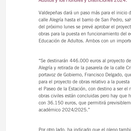
Adultos y los Honores y Distinciones 2024.
Valdepeñas dará un paso más para el inicio d
calle Alegría hasta el barrio de San Pedro, sal
del próximo lunes se prevé aprobar el proyec
21
agosto, 2026
obras para la puesta en funcionamiento del e
VIERNES
Educación de Adultos. Ambos con un import
“Se destinarán 446.000 euros al proyecto de 
14 Edición LAS NOTAS 
Alegría y retirada de la pasarela de la calle Cr
“Syrah Jazz”
portavoz de Gobierno, Francisco Delgado, q
para el proyecto de obras relativo a la puesta
21:00
el Paseo de la Estación, con destino a ser e
obras civiles están concluidas pero hay que 
con 36.150 euros, que permitirá previsiblem
VER
académico 2024/2025.”
Por otro lado, ha indicado que el pleno tamb