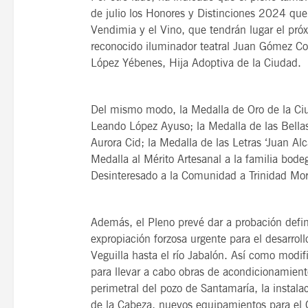
de julio los Honores y Distinciones 2024 que 
Vendimia y el Vino, que tendrán lugar el pró
reconocido iluminador teatral Juan Gómez Cor
López Yébenes, Hija Adoptiva de la Ciudad.
Del mismo modo, la Medalla de Oro de la Ciud
Leando López Ayuso; la Medalla de las Bellas A
Aurora Cid; la Medalla de las Letras ‘Juan Alc
Medalla al Mérito Artesanal a la familia bode
Desinteresado a la Comunidad a Trinidad Mo
Además, el Pleno prevé dar a probación defini
expropiación forzosa urgente para el desarroll
Veguilla hasta el río Jabalón. Así como modi
para llevar a cabo obras de acondicionamient
perimetral del pozo de Santamaría, la instal
de la Cabeza, nuevos equipamientos para el 