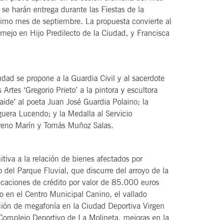
se harán entrega durante las Fiestas de la
ximo mes de septiembre. La propuesta convierte al
nejo en Hijo Predilecto de la Ciudad, y Francisca
ad se propone a la Guardia Civil y al sacerdote
rtes ‘Gregorio Prieto’ a la pintora y escultora
aide’ al poeta Juan José Guardia Polaino; la
guera Lucendo; y la Medalla al Servicio
reno Marín y Tomás Muñoz Salas.
tiva a la relación de bienes afectados por
o del Parque Fluvial, que discurre del arroyo de la
ficaciones de crédito por valor de 85.000 euros
o en el Centro Municipal Canino, el vallado
ación de megafonía en la Ciudad Deportiva Virgen
Complejo Deportivo de La Molineta, mejoras en la