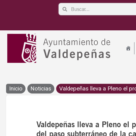
Ir
Search
Search
al
contenido
Inicio
Noticias
Valdepeñas lleva a Pleno el pro
Valdepeñas lleva a Pleno el 
del paso subterráneo de la c