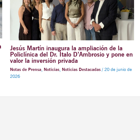
a
Jesús Martín inaugura la ampliación de la
Policlínica del Dr. Ítalo D’Ambrosio y pone en
valor la inversión privada
Notas de Prensa
,
Noticias
,
Noticias Destacadas
/
20 de junio de
2026