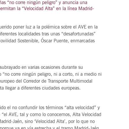
ñas “no corre ningún peligro” y anuncia una
ermitan la “Velocidad Alta” en la línea Madrid-
uerido poner luz a la polémica sobre el AVE en la
21
agosto, 2026
ferentes localidades tras unas “desafortunadas”
VIERNES
Movilidad Sostenible, Óscar Puente, enmarcadas
DEL VINO.
14 Edición LAS NOTAS DEL VINO.
 subrayado en varias ocasiones durante su
“Syrah Jazz”
 “no corre ningún peligro, ni a corto, ni a medio ni
 europeo del Corredor de Transporte Multimodal
21:00
ta llegar a diferentes ciudades europeas.
VER
ido el no confundir los términos “alta velocidad” y
e “el AVE, tal y como lo conocemos, Alta Velocidad
adrid-Jaén, sino ‘Velocidad Alta’, por lo que no
porque va en vía estrecha y el tramo Madrid-Jaén