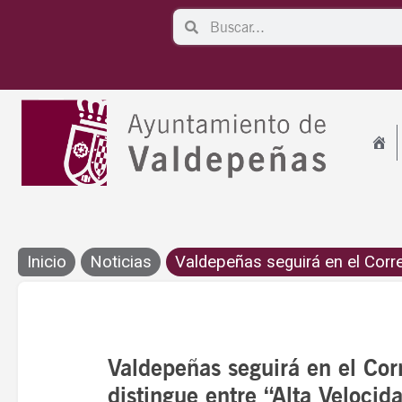
Ir
Search
Search
al
contenido
Inicio
Noticias
Valdepeñas seguirá en el Corre
Valdepeñas seguirá en el Corr
distingue entre “Alta Velocid