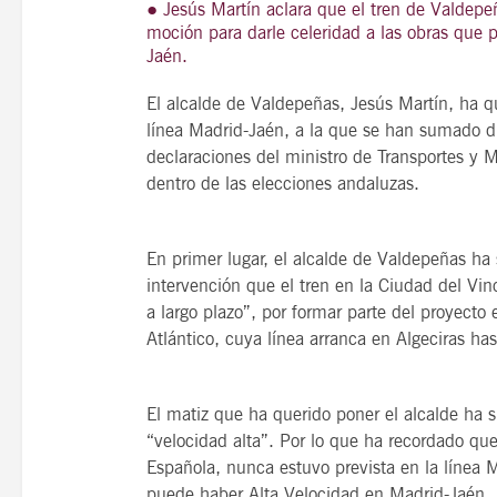
● Jesús Martín aclara que el tren de Valdepe
moción para darle celeridad a las obras que p
Jaén.
El alcalde de Valdepeñas, Jesús Martín, ha q
21
agosto, 2026
línea Madrid-Jaén, a la que se han sumado di
VIERNES
declaraciones del ministro de Transportes y 
dentro de las elecciones andaluzas.
14 Edición LAS NOTAS 
En primer lugar, el alcalde de Valdepeñas ha
“Syrah Jazz”
intervención que el tren en la Ciudad del Vino
a largo plazo”, por formar parte del proyecto
21:00
Atlántico, cuya línea arranca en Algeciras has
VER
El matiz que ha querido poner el alcalde ha s
“velocidad alta”. Por lo que ha recordado qu
Española, nunca estuvo prevista en la línea M
puede haber Alta Velocidad en Madrid-Jaén, 