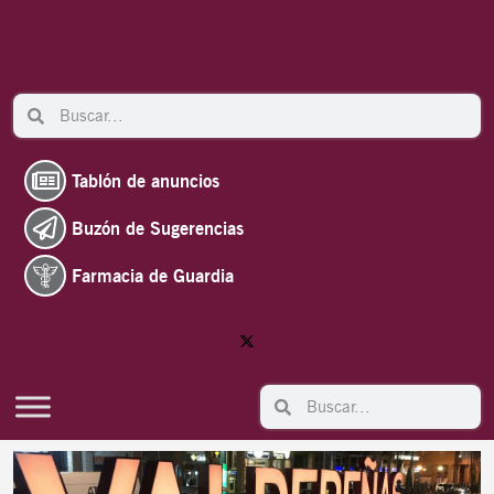
Ir
al
contenido
Search
Search
Tablón de anuncios
Buzón de Sugerencias
Farmacia de Guardia
Search
Search