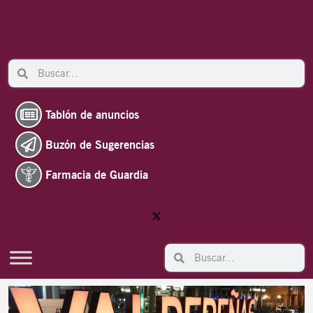
Ir
al
contenido
Search
Search
Tablón de anuncios
Buzón de Sugerencias
Farmacia de Guardia
Search
Search