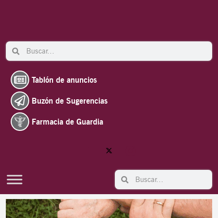
Ir
al
contenido
Search
Search
Tablón de anuncios
Buzón de Sugerencias
Farmacia de Guardia
Search
Search