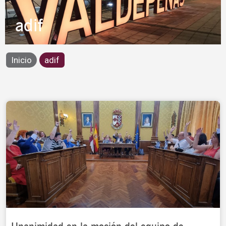
adif
Inicio
adif