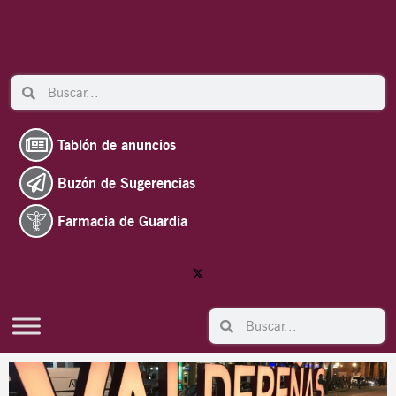
Ir
al
contenido
Search
Search
Tablón de anuncios
Buzón de Sugerencias
Farmacia de Guardia
Search
Search