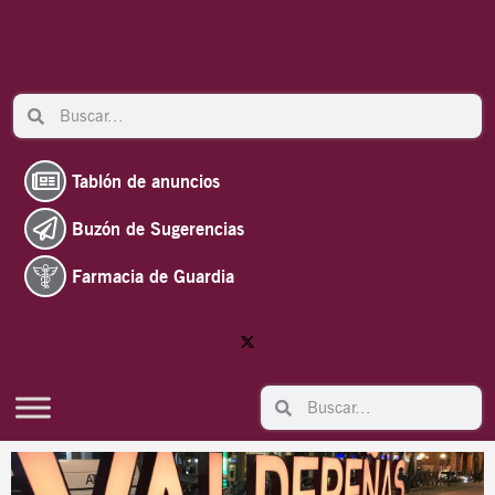
Ir
al
contenido
Search
Search
Tablón de anuncios
Buzón de Sugerencias
Farmacia de Guardia
Search
Search