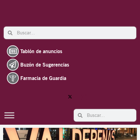
Ir
al
contenido
Search
Search
Tablón de anuncios
Buzón de Sugerencias
Farmacia de Guardia
Search
Search