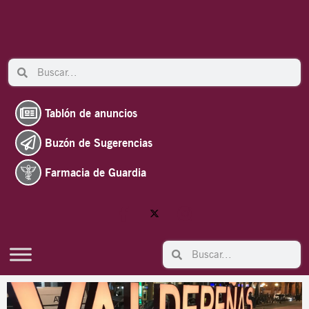
Ir
al
contenido
Search
Search
Tablón de anuncios
Buzón de Sugerencias
Farmacia de Guardia
Search
Search