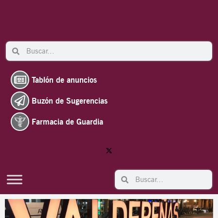
Ir
al
contenido
Search
Search
Tablón de anuncios
Buzón de Sugerencias
Farmacia de Guardia
Search
Search