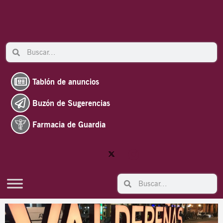
Ir
al
contenido
Search
Search
Tablón de anuncios
Buzón de Sugerencias
Farmacia de Guardia
Search
Search