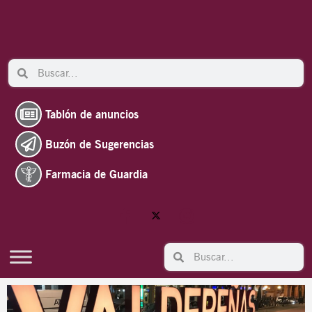
Ir
al
contenido
Search
Search
Tablón de anuncios
Buzón de Sugerencias
Farmacia de Guardia
Search
Search