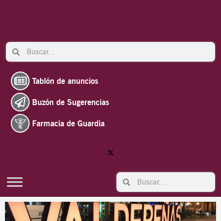
Ir
al
contenido
Search
Search
Tablón de anuncios
Buzón de Sugerencias
Farmacia de Guardia
Search
Search