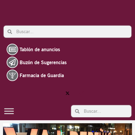
Ir
al
contenido
Search
Search
Tablón de anuncios
Buzón de Sugerencias
Farmacia de Guardia
Search
Search