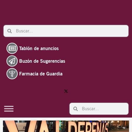
Ir
al
contenido
Search
Search
Tablón de anuncios
Buzón de Sugerencias
Farmacia de Guardia
Search
Search