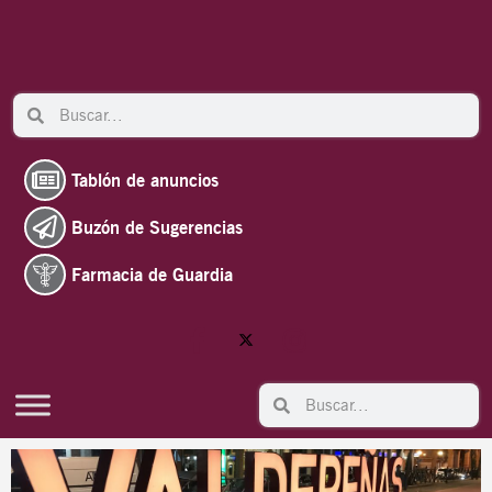
Ir
al
contenido
Search
Search
Tablón de anuncios
Buzón de Sugerencias
Farmacia de Guardia
Search
Search