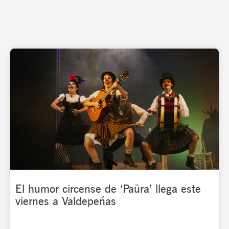
Page
Page
Page
Page
El humor circense de ‘Paüra’ llega este
viernes a Valdepeñas