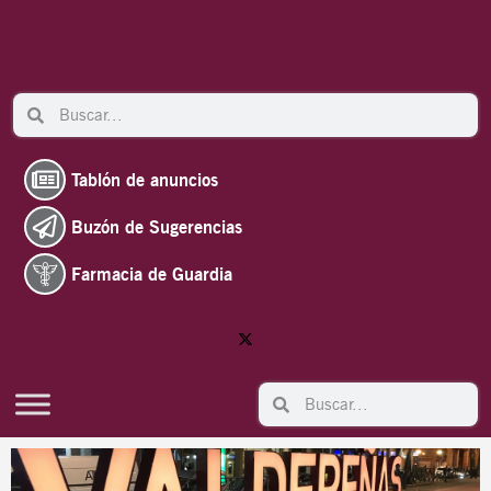
Ir
al
contenido
Search
Search
Tablón de anuncios
Buzón de Sugerencias
Farmacia de Guardia
Search
Search