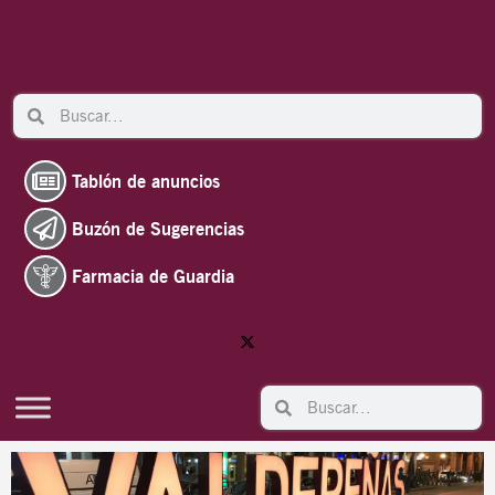
Ir
al
contenido
Search
Search
Tablón de anuncios
Buzón de Sugerencias
Farmacia de Guardia
Search
Search