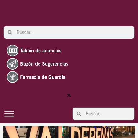
Ir
al
contenido
Search
Search
Tablón de anuncios
Buzón de Sugerencias
Farmacia de Guardia
Search
Search