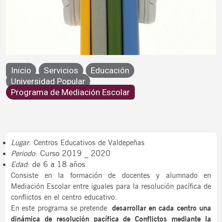
Programa de Mediación Escolar
Inicio
Servicios
Educación
Educación- Unviersidad Popular
Universidad Popular
Programa de Mediación Escolar
Lugar
:
Centros Educativos de Valdepeñas
Curso 2019 _ 2020
Periodo
:
de 6 a 18 años
Edad
:
Consiste en la formación de docentes y alumnado en
Mediación Escolar entre iguales para la resolución pacífica de
conflictos en el centro educativo.
En este programa se pretende
desarrollar en cada centro una
dinámica de resolución pacífica de Conflictos mediante la