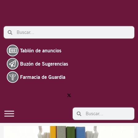
Ir
al
contenido
Search
Search
Tablón de anuncios
Buzón de Sugerencias
Farmacia de Guardia
Search
Search