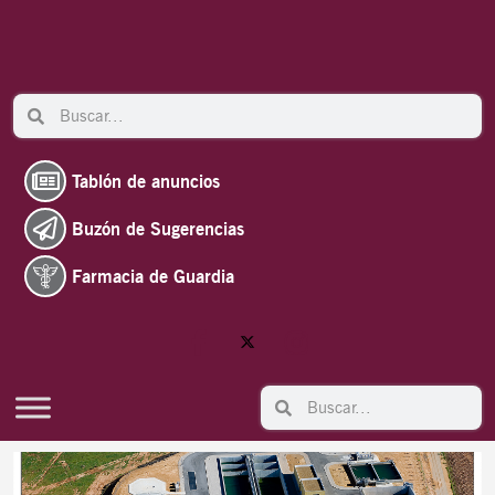
Ir
al
contenido
Search
Search
Tablón de anuncios
Buzón de Sugerencias
Farmacia de Guardia
Search
Search