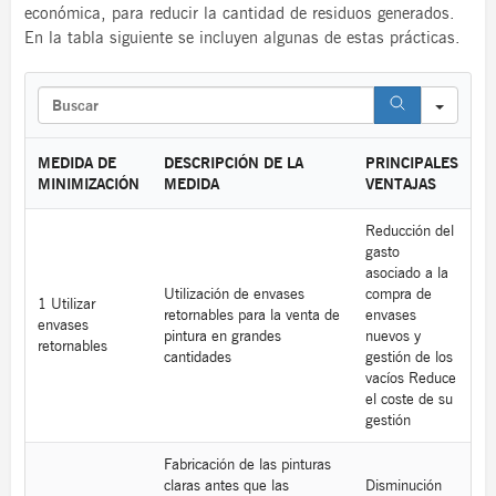
económica, para reducir la cantidad de residuos generados.
En la tabla siguiente se incluyen algunas de estas prácticas.
S
e
a
r
MEDIDA DE
DESCRIPCIÓN DE LA
PRINCIPALES
c
MINIMIZACIÓN
MEDIDA
VENTAJAS
h
Reducción del
gasto
asociado a la
Utilización de envases
compra de
1 Utilizar
retornables para la venta de
envases
envases
pintura en grandes
nuevos y
retornables
cantidades
gestión de los
vacíos Reduce
el coste de su
gestión
Fabricación de las pinturas
claras antes que las
Disminución