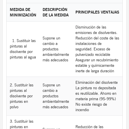
a
r
MEDIDA DE
DESCRIPCIÓN
PRINCIPALES VENTAJAS
c
MINIMIZACIÓN
DE LA MEDIDA
h
Disminución de las
emisiones de disolventes.
Supone un
Reducción del coste de las
1. Sustituir las
cambio a
instalaciones de
pinturas al
productos
seguridad. Exceso de
disolvente por
ambientalmente
pulverizado reciclable
pinturas al agua
más adecuados
Asegurar un recubrimiento
estable y químicamente
inerte de larga duración
Eliminación del disolvente
2. Sustituir las
Supone un
La pintura no depositada
pinturas al
cambio a
es reutilizable. Ahorro en
disolvente por
productos
materia prima (95-99%)
pinturas en
ambientalmente
No existe riesgo de
polvo
más adecuados
incendio
3. Sustituir las
pinturas en
Reducción de las