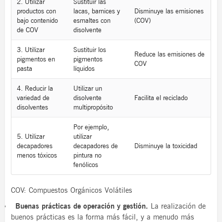
2. Utilizar
Sustituir las
productos con
lacas, barnices y
Disminuye las emisiones
bajo contenido
esmaltes con
(COV)
de COV
disolvente
3. Utilizar
Sustituir los
Reduce las emisiones de
pigmentos en
pigmentos
COV
pasta
líquidos
4. Reducir la
Utilizar un
variedad de
disolvente
Facilita el reciclado
disolventes
multipropósito
Por ejemplo,
5. Utilizar
utilizar
decapadores
decapadores de
Disminuye la toxicidad
menos tóxicos
pintura no
fenólicos
COV: Compuestos Orgánicos Volátiles
Buenas prácticas de operación y gestión.
La realización de
buenos prácticas es la forma más fácil, y a menudo más