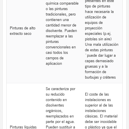
presentes en este
química comparable
tipo de pinturas
o las pinturas
hace necesaria la
tradicionales, pero
utilización de
contienen una
equipos de
cantidad menor de
Pinturas de alto
proyección
disolvente. Pueden
extracto seco
especiales (p.ej.
reemplazar a las
pistolas sin aire)
pinturas
Una mala utilización
convencionales en
de estas pinturas
casi todos los
`puede dar lugar a
campos de
capas demasiado
aplicacion
gruesas y a la
formación de
burbujas y cráteres
Se caracteriza por
su reducido
El coste de las
contenido en
instalaciones es
disolventes
superior al de las
orgánicos,
instalaciones
reemplazados en
clásicas. El material
parte por el agua.
debe ser inoxidable
Pinturas líquidas
Pueden sustituir a
o plástico ya que el