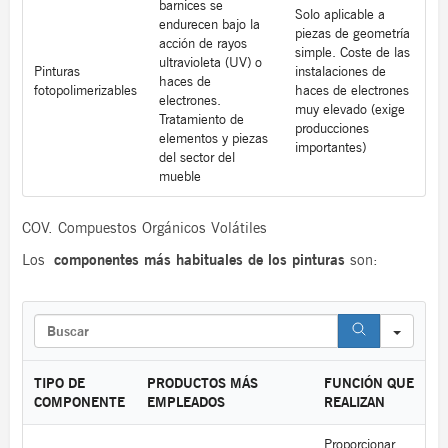
barnices se
Solo aplicable a
endurecen bajo la
piezas de geometría
acción de rayos
simple. Coste de las
ultravioleta (UV) o
Pinturas
instalaciones de
haces de
fotopolimerizables
haces de electrones
electrones.
muy elevado (exige
Tratamiento de
producciones
elementos y piezas
importantes)
del sector del
mueble
COV. Compuestos Orgánicos Volátiles
Los
componentes más habituales de los pinturas
son:
S
e
a
r
TIPO DE
PRODUCTOS MÁS
FUNCIÓN QUE
c
COMPONENTE
EMPLEADOS
REALIZAN
h
Proporcionar