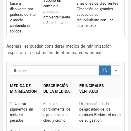
Supone un
base a
emisiones de disolventes
cambio a
disolvente por
Obtención de grandes
productos
pinturas de alto
espesores de
ambientalmente
y medio
recubrimiento con una
más adecuados
contenido en
sola pasada
sólidos
Además, se pueden considerar medios de minimización
respecto a la sustitución de otras materias primas.
S
e
a
r
MEDIDA DE
DESCRIPCIÓN
PRINCIPALES
c
MINIMIZACIÓN
DE LA MEDIDA
VENTAJAS
h
1. Utilizar
Eliminar
Disminución de la
pigmentos sin
parcialmente los
peligrosidad de los
metales
pigmentos con
residuos Reduce el coste
pesados
cloro y cromo
de su gestión