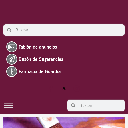
Ir
al
contenido
Search
Search
Tablón de anuncios
Buzón de Sugerencias
Farmacia de Guardia
Search
Search