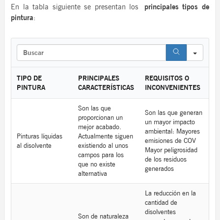
En la tabla siguiente se presentan los
principales tipos de
pintura
:
S
e
a
r
TIPO DE
PRINCIPALES
REQUISITOS O
c
PINTURA
CARACTERÍSTICAS
INCONVENIENTES
h
Son las que
Son las que generan
proporcionan un
un mayor impacto
mejor acabado.
ambiental: Mayores
Pinturas líquidas
Actualmente siguen
emisiones de COV
al disolvente
existiendo al unos
Mayor peligrosidad
campos para los
de los residuos
que no existe
generados
alternativa
La reducción en la
cantidad de
disolventes
Son de naturaleza