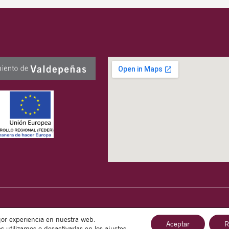
jor experiencia en nuestra web.
Aceptar
R
utilizamos o desactivarlas en los
ajustes
.