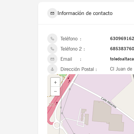
Información de contacto
Teléfono
63096916
Teléfono 2
68538376
Email
toledoalta
Cl Juan de
Dirección Postal
+
−