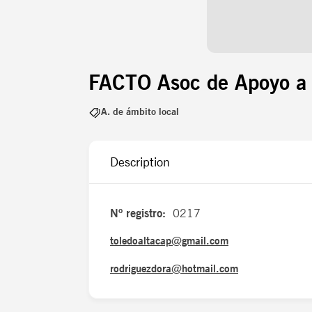
FACTO Asoc de Apoyo a F
A. de ámbito local
Description
Nº registro:
0217
toledoaltacap@gmail.com
rodriguezdora@hotmail.com